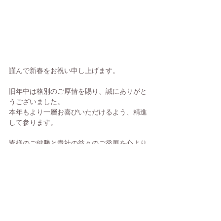
謹んで新春をお祝い申し上げます。
旧年中は格別のご厚情を賜り、誠にありがと
うございました。
本年もより一層お喜びいただけるよう、精進
して参ります。
皆様のご健勝と貴社の益々のご発展を心より
お祈り申し上げるとともに、
本年も変わらずご愛顧を賜わりますようよろ
しくお願い申し上げます。
ご挨拶