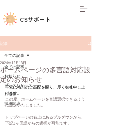
CSサポート
記事
全ての記事
2024年12月13日
全ての記事
ホームページの多言語対応設
お知らせ
定のお知らせ
プレスリリース
平素は格別のご高配を賜り、厚く御礼申し上
げます。
ご挨拶
この度、ホームページを言語選択できるよう
採用関連
に設定いたしました。
トップページの右上にあるプルダウンから、
下記3ヶ国語からの選択が可能です。