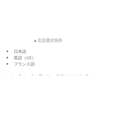
▲言語選択箇所
日本語
英語（US）
フランス語
さらに多くの方と繋がり、発展できればと考
えております。
今後とも何卒よろしくお願いいたします。
お知らせ
CSサポート