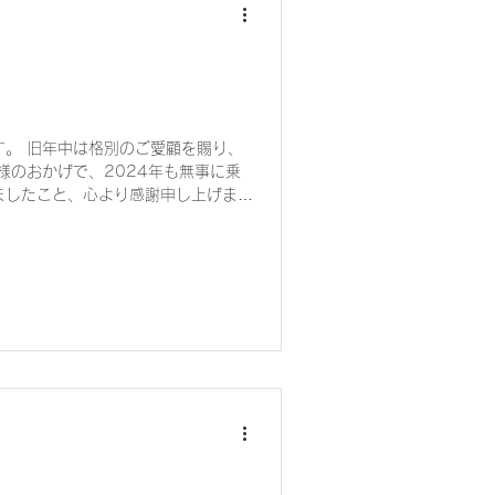
す。 旧年中は格別のご愛顧を賜り、
様のおかげで、2024年も無事に乗
ましたこと、心より感謝申し上げま
と革新の年として、これまで以上に皆