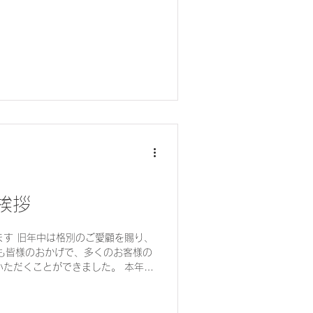
ご挨拶
ます 旧年中は格別のご愛顧を賜り、
年も皆様のおかげで、多くのお客様の
だくことができました。 本年も
くり」というコンセプトのもと、皆様
きるよう、職種・業種問わず支援して
とって実り多き一年となりますよう、