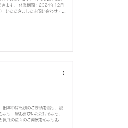
きます。 休業期間：2024年12月
日） いただきましたお問い合わせ・メ
025年1月6日（月）より順次対応さ
。 旧年中は格別のご厚情を賜り、誠
年もより一層お喜びいただけるよう、
勝と貴社の益々のご発展を心よりお祈
変わらずご愛顧を賜わりますようよろ