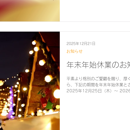
心よりお祈り申し上げます。 本年
い申し上げます。 2026年 元旦C
2025年12月21日
お知らせ
年末年始休業のお
平素より格別のご愛顧を賜り、厚く御礼申
ら、下記の期間を年末年始休業とさせていた
2025年12月25日（木）～ 2026年1月4
2026年1月5日（月）より通常営業いたします
きましたお問い合わせにつきまして
順次ご対応させていただきます。 お客様には大変ご不便をおかけいた
しますが、何卒ご理解とご協力を
本年中のご愛顧に心より感謝申し
引き立てのほど、よろしくお願い