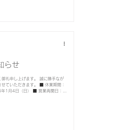
もCSサポートをどうぞよろしくお願
Sサポート 一同
知らせ
し上げます。 誠に勝手なが
だきます。 ■ 休業期間：
日（日） ■ 営業再開日：
。 休業期間中にいただ
は、2026年1月5日（月）以降、
賜りますようお願い申し上げます。
上げますとともに、来年も変わらぬお
いたします。